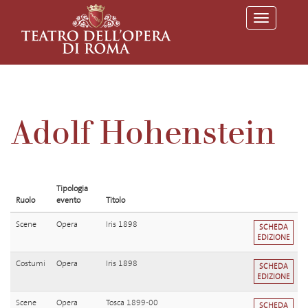
T
o
g
g
l
e
n
a
v
Adolf Hohenstein
i
g
a
t
i
o
Tipologia
n
Ruolo
evento
Titolo
Scene
Opera
Iris 1898
SCHEDA
EDIZIONE
Costumi
Opera
Iris 1898
SCHEDA
EDIZIONE
Scene
Opera
Tosca 1899-00
SCHEDA