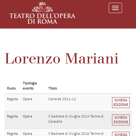
T
o
g
g
l
e
n
a
v
Lorenzo Mariani
i
g
a
t
i
o
Tipologia
n
Ruolo
evento
Titolo
Regista
Opera
Candide 2011-12
SCHEDA
EDIZIONE
Regista
Opera
Il barbiere di Siviglia 2014 Terme di
SCHEDA
Caracalla
EDIZIONE
Regista
Opera
Il Barbiere di Siviglia 2016 Terme di
SCHEDA