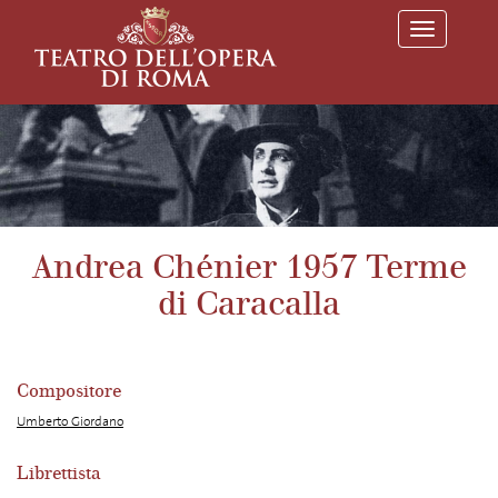
T
o
g
g
l
e
n
a
v
i
g
a
Andrea Chénier 1957 Terme
t
i
di Caracalla
o
n
Compositore
Umberto Giordano
Librettista