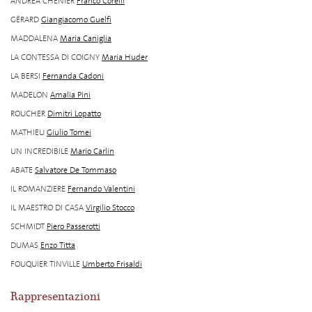
ANDREA CHÉNIER
Franco Corelli
GÉRARD
Giangiacomo Guelfi
MADDALENA
Maria Caniglia
LA CONTESSA DI COIGNY
Maria Huder
LA BERSI
Fernanda Cadoni
MADELON
Amalia Pini
ROUCHER
Dimitri Lopatto
MATHIEU
Giulio Tomei
UN INCREDIBILE
Mario Carlin
ABATE
Salvatore De Tommaso
IL ROMANZIERE
Fernando Valentini
IL MAESTRO DI CASA
Virgilio Stocco
SCHMIDT
Piero Passerotti
DUMAS
Enzo Titta
FOUQUIER TINVILLE
Umberto Frisaldi
Rappresentazioni