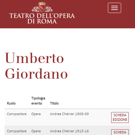
T
o
g
g
l
e
n
a
v
Umberto
i
g
a
Giordano
t
i
o
n
Tipologia
Ruolo
evento
Titolo
Compositore
Opera
Andrea Chénier 1908-09
SCHEDA
EDIZIONE
Compositore
Opera
Andrea Chénier 1915-16
SCHEDA