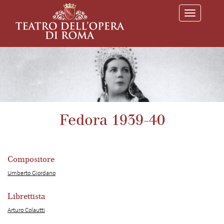
T
o
g
g
l
e
n
a
v
i
g
a
Fedora 1939-40
t
i
o
n
Compositore
Umberto Giordano
Librettista
Arturo Colautti