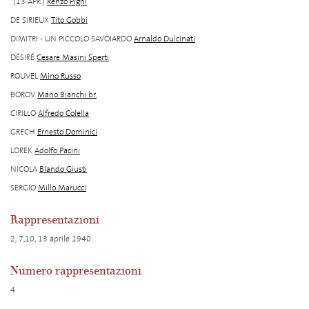
*(13 APR.)
Renzo Pigni
DE SIRIEUX
Tito Gobbi
DIMITRI - UN PICCOLO SAVOIARDO
Arnaldo Dulcinati
DÉSIRÉ
Cesare Masini Sperti
ROUVEL
Mino Russo
BOROV
Mario Bianchi br.
CIRILLO
Alfredo Colella
GRECH
Ernesto Dominici
LOREK
Adolfo Pacini
NICOLA
Blando Giusti
SERGIO
Millo Marucci
Rappresentazioni
2, 7,10, 13 aprile 1940
Numero rappresentazioni
4