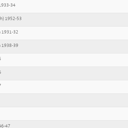
 1933-34
ch) 1952-53
 1931-32
 1938-39
5
6
7
46-47