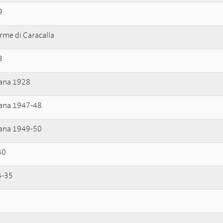
9
me di Caracalla
3
cana 1928
cana 1947-48
cana 1949-50
40
4-35