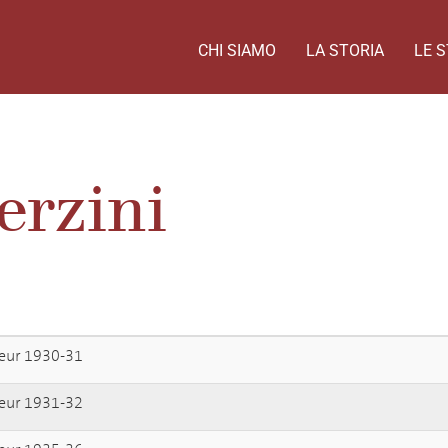
CHI SIAMO
LA STORIA
LE S
erzini
reur 1930-31
reur 1931-32