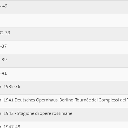
8-49
932-33
6-37
8-39
0-41
eri 1935-36
geri 1941 Deutsches Opernhaus, Berlino, Tournée dei Complessi del 
eri 1942 - Stagione di opere rossiniane
eri 1947-48