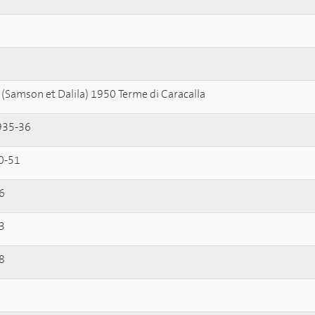
 (Samson et Dalila) 1950 Terme di Caracalla
935-36
0-51
6
3
8