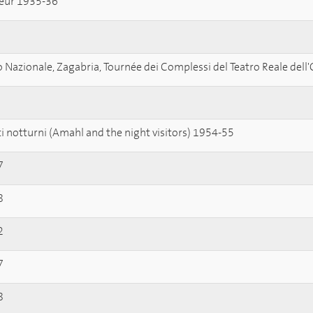
reur 1935-36
 Nazionale, Zagabria, Tournée dei Complessi del Teatro Reale dell
ti notturni (Amahl and the night visitors) 1954-55
7
8
2
7
8