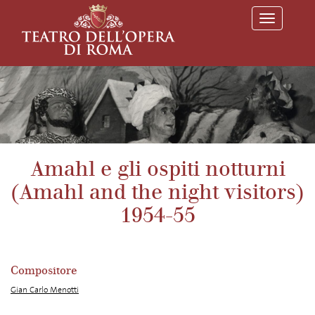
T
o
g
g
l
e
n
a
v
i
g
a
Amahl e gli ospiti notturni
t
i
(Amahl and the night visitors)
o
n
1954-55
Compositore
Gian Carlo Menotti