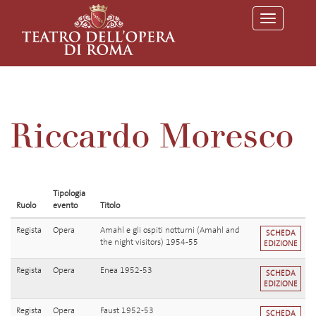
T
o
g
g
l
e
n
a
v
Riccardo Moresco
i
g
a
t
i
o
Tipologia
n
Ruolo
evento
Titolo
Regista
Opera
Amahl e gli ospiti notturni (Amahl and
SCHEDA
the night visitors) 1954-55
EDIZIONE
Regista
Opera
Enea 1952-53
SCHEDA
EDIZIONE
Regista
Opera
Faust 1952-53
SCHEDA