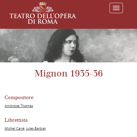
T
o
g
g
l
e
n
a
v
i
g
a
Mignon 1935-36
t
i
o
n
Compositore
Ambroise Thomas
Librettista
Michel Carré
,
Jules Barbier