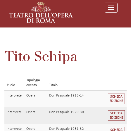
T
o
g
g
l
e
n
a
v
Tito Schipa
i
g
a
t
i
o
Tipologia
n
Ruolo
evento
Titolo
Interprete
Opera
Don Pasquale 1913-14
SCHEDA
EDIZIONE
Interprete
Opera
Don Pasquale 1929-30
SCHEDA
EDIZIONE
Interprete
Opera
Don Pasquale 1931-32
SCHEDA