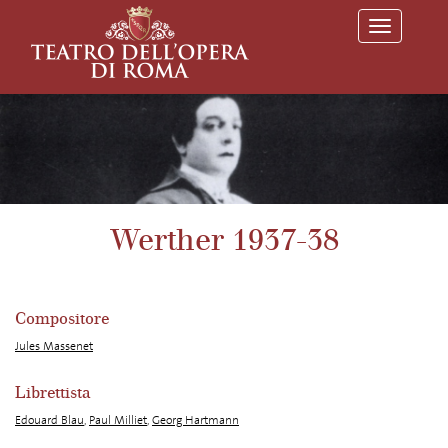
T
o
g
g
l
e
n
a
v
i
g
a
Werther 1937-38
t
i
o
n
Compositore
Jules Massenet
Librettista
Edouard Blau
,
Paul Milliet
,
Georg Hartmann