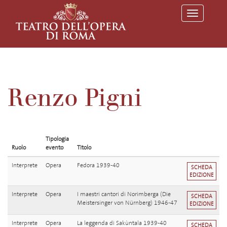
T
o
g
g
l
e
n
a
v
Renzo Pigni
i
g
a
t
i
o
Tipologia
n
Ruolo
evento
Titolo
Interprete
Opera
Fedora 1939-40
SCHEDA
EDIZIONE
Interprete
Opera
I maestri cantori di Norimberga (Die
SCHEDA
Meistersinger von Nürnberg) 1946-47
EDIZIONE
Interprete
Opera
La leggenda di Sakùntala 1939-40
SCHEDA