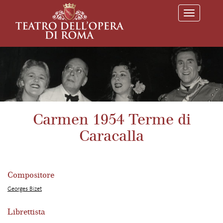
T
o
g
g
l
e
n
a
v
i
g
a
Carmen 1954 Terme di
t
i
Caracalla
o
n
Compositore
Georges Bizet
Librettista