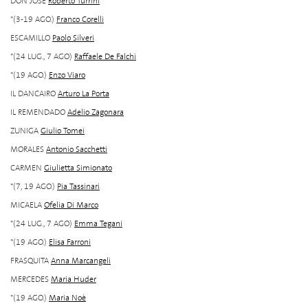
DON JOSÉ
Roberto Turrini
*(3-19 AGO.)
Franco Corelli
ESCAMILLO
Paolo Silveri
*(24 LUG., 7 AGO)
Raffaele De Falchi
*(19 AGO.)
Enzo Viaro
IL DANCAIRO
Arturo La Porta
IL REMENDADO
Adelio Zagonara
ZUNIGA
Giulio Tomei
MORALES
Antonio Sacchetti
CARMEN
Giulietta Simionato
*(7, 19 AGO.)
Pia Tassinari
MICAELA
Ofelia Di Marco
*(24 LUG., 7 AGO)
Emma Tegani
*(19 AGO.)
Elisa Farroni
FRASQUITA
Anna Marcangeli
MERCEDES
Maria Huder
*(19 AGO.)
Maria Noè