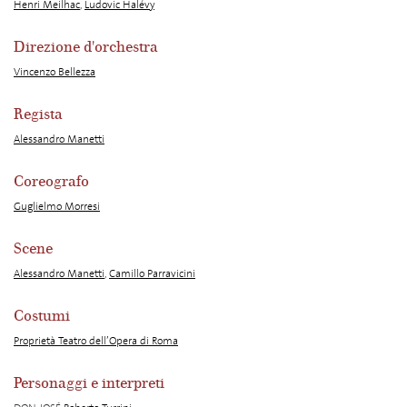
Henri Meilhac
,
Ludovic Halévy
Direzione d'orchestra
Vincenzo Bellezza
Regista
Alessandro Manetti
Coreografo
Guglielmo Morresi
Scene
Alessandro Manetti
,
Camillo Parravicini
Costumi
Proprietà Teatro dell’Opera di Roma
Personaggi e interpreti