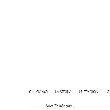
CHI SIAMO
LA STORIA
LE STAGIONI
C
Soci Fondatori