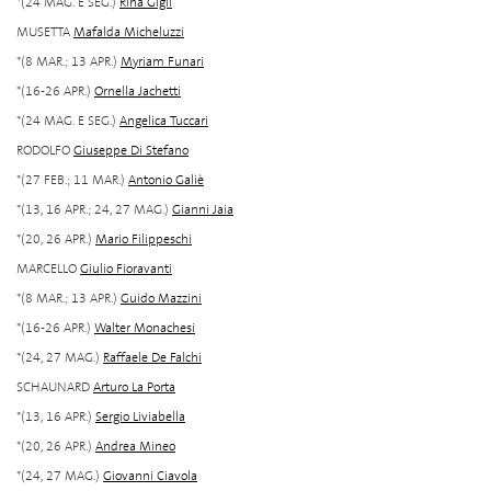
*(24 MAG. E SEG.)
Rina Gigli
MUSETTA
Mafalda Micheluzzi
*(8 MAR.; 13 APR.)
Myriam Funari
*(16-26 APR.)
Ornella Jachetti
*(24 MAG. E SEG.)
Angelica Tuccari
RODOLFO
Giuseppe Di Stefano
*(27 FEB.; 11 MAR.)
Antonio Galiè
*(13, 16 APR.; 24, 27 MAG.)
Gianni Jaia
*(20, 26 APR.)
Mario Filippeschi
MARCELLO
Giulio Fioravanti
*(8 MAR.; 13 APR.)
Guido Mazzini
*(16-26 APR.)
Walter Monachesi
*(24, 27 MAG.)
Raffaele De Falchi
SCHAUNARD
Arturo La Porta
*(13, 16 APR.)
Sergio Liviabella
*(20, 26 APR.)
Andrea Mineo
*(24, 27 MAG.)
Giovanni Ciavola