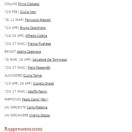
COLLINE
Plinio Clabassi
*(23 FEB.)
Giulio Neri
*(8, 11 MAR.)
Ferruccio Mazzoli
*(13 APR.)
Bruno Sbalchiero
*(16-26 APR.)
Alfredo Colella
*(24, 27 MAG.)
Franco Pugliese
BENOIT
Adelio Zagonara
*(8 MAR.; 26 APR.)
Salvatore De Tommaso
*(24, 27 MAG.)
Piero Passerotti
ALCINDORO
Giulio Tomei
*(13 APR.; 26 APR.)
Giorgio Onesti
*(24, 27 MAG.)
Adolfo Pacini
PARPIGNOL
Paolo Caroli (ten.)
UN SERGENTE
Carlo Platania
UN DOGANIERE
Virgilio Stocco
Rappresentazioni