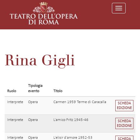
T
o
g
g
l
e
n
a
v
Rina Gigli
i
g
a
t
i
o
Tipologia
n
Ruolo
evento
Titolo
Interprete
Opera
Carmen 1959 Terme di Caracalla
SCHEDA
EDIZIONE
Interprete
Opera
L'amico Fritz 1945-46
SCHEDA
EDIZIONE
Interprete
Opera
L'elisir d'amore 1952-53
SCHEDA