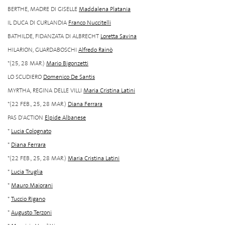
BERTHE, MADRE DI GISELLE
Maddalena Platania
IL DUCA DI CURLANDIA
Franco Nuccitelli
BATHILDE, FIDANZATA DI ALBRECHT
Loretta Savina
HILARION, GUARDABOSCHI
Alfredo Rainò
*(25, 28 MAR.)
Mario Bigonzetti
LO SCUDIERO
Domenico De Santis
MYRTHA, REGINA DELLE VILLI
Maria Cristina Latini
*(22 FEB., 25, 28 MAR.)
Diana Ferrara
PAS D'ACTION
Elpide Albanese
*
Lucia Colognato
*
Diana Ferrara
*(22 FEB., 25, 28 MAR.)
Maria Cristina Latini
*
Lucia Truglia
*
Mauro Maiorani
*
Tuccio Rigano
*
Augusto Terzoni