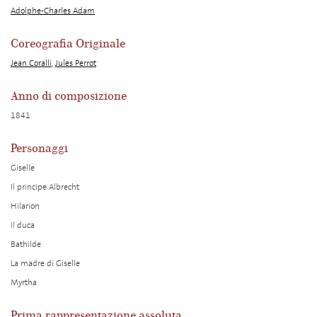
Adolphe-Charles Adam
Coreografia Originale
Jean Coralli
,
Jules Perrot
Anno di composizione
1841
Personaggi
Giselle
Il principe Albrecht
Hilarion
Il duca
Bathilde
La madre di Giselle
Myrtha
Prima rappresentazione assoluta