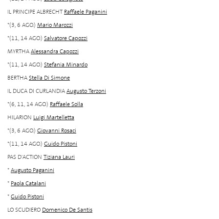
IL PRINCIPE ALBRECHT
Raffaele Paganini
*(3, 6 AGO.)
Mario Marozzi
*(11, 14 AGO.)
Salvatore Capozzi
MYRTHA
Alessandra Capozzi
*(11, 14 AGO.)
Stefania Minardo
BERTHA
Stella Di Simone
IL DUCA DI CURLANDIA
Augusto Terzoni
*(6, 11, 14 AGO.)
Raffaele Solla
HILARION
Luigi Martelletta
*(3, 6 AGO.)
Giovanni Rosaci
*(11, 14 AGO.)
Guido Pistoni
PAS D'ACTION
Tiziana Lauri
*
Augusto Paganini
*
Paola Catalani
*
Guido Pistoni
LO SCUDIERO
Domenico De Santis