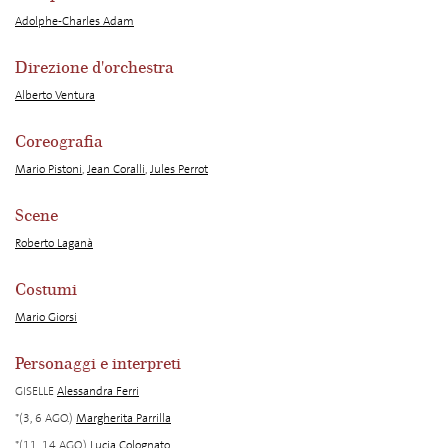
Adolphe-Charles Adam
Direzione d'orchestra
Alberto Ventura
Coreografia
Mario Pistoni
,
Jean Coralli
,
Jules Perrot
Scene
Roberto Laganà
Costumi
Mario Giorsi
Personaggi e interpreti
GISELLE
Alessandra Ferri
*(3, 6 AGO.)
Margherita Parrilla
*(11, 14 AGO.)
Lucia Colognato