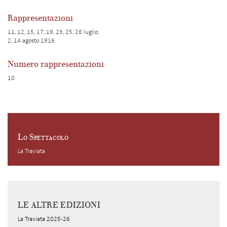
Rappresentazioni
11, 12, 15, 17, 19, 23, 25, 28 luglio;
2, 14 agosto 1916
Numero rappresentazioni
10
Lo Spettacolo
La Traviata
LE ALTRE EDIZIONI
La Traviata 2025-26