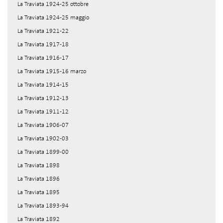
La Traviata 1924-25 ottobre
La Traviata 1924-25 maggio
La Traviata 1921-22
La Traviata 1917-18
La Traviata 1916-17
La Traviata 1915-16 marzo
La Traviata 1914-15
La Traviata 1912-13
La Traviata 1911-12
La Traviata 1906-07
La Traviata 1902-03
La Traviata 1899-00
La Traviata 1898
La Traviata 1896
La Traviata 1895
La Traviata 1893-94
La Traviata 1892