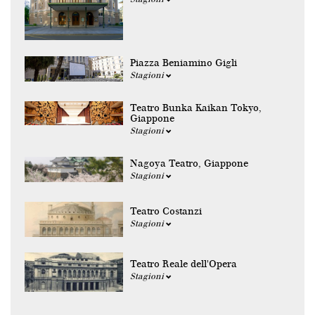
Piazza Beniamino Gigli
Stagioni
Teatro Bunka Kaikan Tokyo,
Giappone
Stagioni
Nagoya Teatro, Giappone
Stagioni
Teatro Costanzi
Stagioni
Teatro Reale dell'Opera
Stagioni