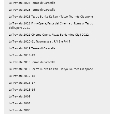
La Traviata 2025 Terme di Caracalla
La Traviata 2023 Terme di Caracalla
La Traviata 2023 Teatro Bunka Kaikan - Tokyo, Tournée Giappone
La Traviata 2021 Film-Opera, Festa del Cinema di Roma al Teatro
dell'Opera 2021
La Traviata 2021 Cinema Opera, Piazza Beniamino Gigli 2022
La Traviata 2020-21 Trasmessa su RAI 3 e RAI 5
La Traviata 2019 Terme di Caracalla
La Traviata 2018-19
La Traviata 2018 Terme di Caracalla
La Traviata 2018 Teatro Bunka Kaikan - Tokyo, Tournée Giappone
La Traviata 2017-18
La Traviata 2016-17
La Traviata 2015-16
La Traviata 2009
La Traviata 2007
La Traviata 2000