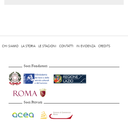
CHI SIAMO
LA STORIA
LE STAGIONI
CONTATTI
IN EVIDENZA
CREDITS
Soci Fondatori
Soci Privati