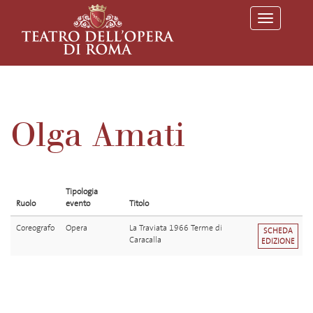
T
o
g
g
l
e
n
a
v
Olga Amati
i
g
a
t
i
o
Tipologia
n
Ruolo
evento
Titolo
Coreografo
Opera
La Traviata 1966 Terme di
SCHEDA
Caracalla
EDIZIONE