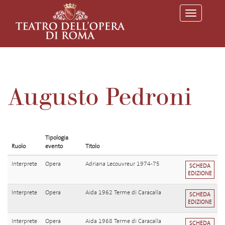
T
o
g
g
l
e
n
a
v
Augusto Pedroni
i
g
a
t
i
o
Tipologia
n
Ruolo
evento
Titolo
Interprete
Opera
Adriana Lecouvreur 1974-75
SCHEDA
EDIZIONE
Interprete
Opera
Aida 1962 Terme di Caracalla
SCHEDA
EDIZIONE
Interprete
Opera
Aida 1968 Terme di Caracalla
SCHEDA