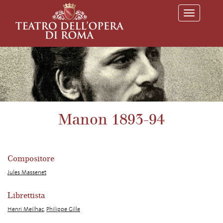
T
o
g
g
l
e
n
a
v
i
g
a
Manon 1893-94
t
i
o
n
Compositore
Jules Massenet
Librettista
Henri Meilhac
,
Philippe Gille