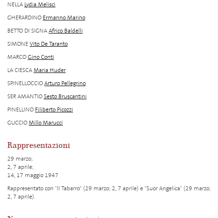
NELLA
Lydia Melisci
GHERARDINO
Ermanno Marino
BETTO DI SIGNA
Africo Baldelli
SIMONE
Vito De Taranto
MARCO
Gino Conti
LA CIESCA
Maria Huder
SPINELLOCCIO
Arturo Pellegrino
SER AMANTIO
Sesto Bruscantini
PINELLINO
Filiberto Picozzi
GUCCIO
Millo Marucci
Rappresentazioni
29 marzo;
2, 7 aprile;
14, 17 maggio 1947
Rappresentato con "Il Tabarro" (29 marzo; 2, 7 aprile) e "Suor Angelica" (29 marzo;
2, 7 aprile).