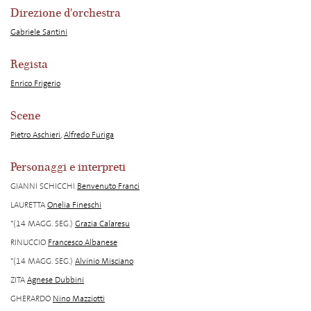
Direzione d'orchestra
Gabriele Santini
Regista
Enrico Frigerio
Scene
Pietro Aschieri
,
Alfredo Furiga
Personaggi e interpreti
GIANNI SCHICCHI
Benvenuto Franci
LAURETTA
Onelia Fineschi
*(14 MAGG. SEG.)
Grazia Calaresu
RINUCCIO
Francesco Albanese
*(14 MAGG. SEG.)
Alvinio Misciano
ZITA
Agnese Dubbini
GHERARDO
Nino Mazziotti