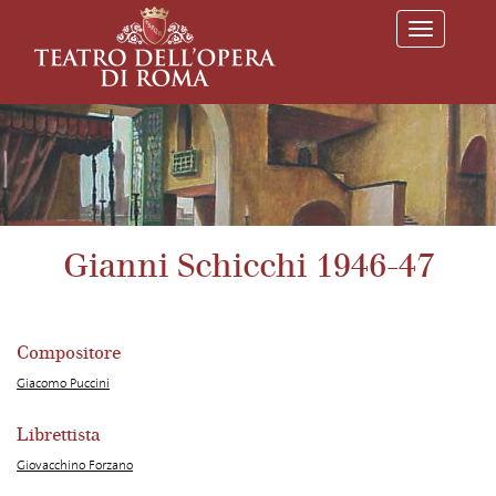
T
o
g
g
l
e
n
a
v
i
g
a
Gianni Schicchi 1946-47
t
i
o
n
Compositore
Giacomo Puccini
Librettista
Giovacchino Forzano