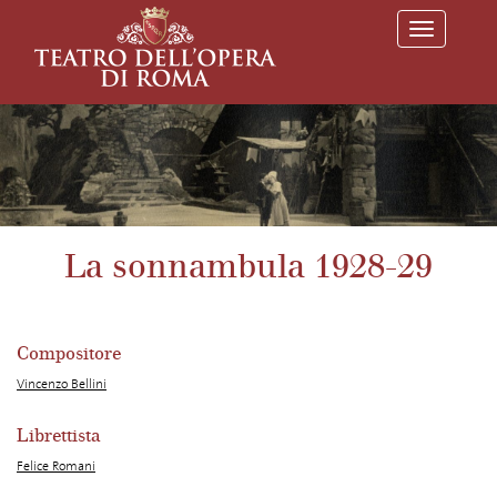
T
o
g
g
l
e
n
a
v
i
g
a
La sonnambula 1928-29
t
i
o
n
Compositore
Vincenzo Bellini
Librettista
Felice Romani