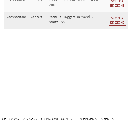
Compositore
Concert
Recital di Mariella Devia 21 aprile
SCHEDA
2001
EDIZIONE
Compositore
Concert
Recital di Ruggero Raimondi 2
SCHEDA
marzo 1992
EDIZIONE
CHI SIAMO
LA STORIA
LE STAGIONI
CONTATTI
IN EVIDENZA
CREDITS