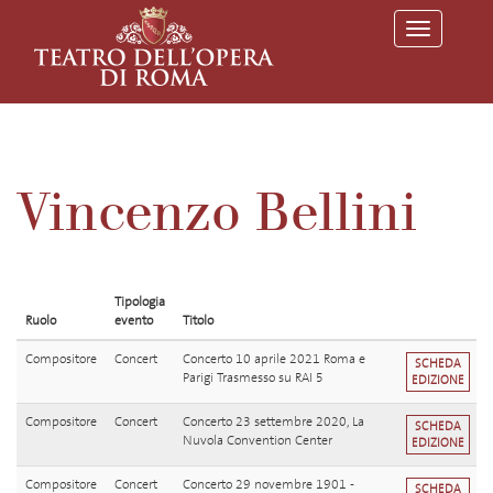
T
o
g
g
l
e
n
a
v
Vincenzo Bellini
i
g
a
t
i
o
Tipologia
n
Ruolo
evento
Titolo
Compositore
Concert
Concerto 10 aprile 2021 Roma e
SCHEDA
Parigi Trasmesso su RAI 5
EDIZIONE
Compositore
Concert
Concerto 23 settembre 2020, La
SCHEDA
Nuvola Convention Center
EDIZIONE
Compositore
Concert
Concerto 29 novembre 1901 -
SCHEDA