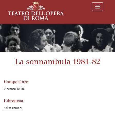
T
o
g
g
l
e
n
a
v
i
g
a
La sonnambula 1981-82
t
i
o
n
Compositore
Vincenzo Bellini
Librettista
Felice Romani