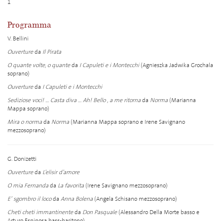
1
Programma
V. Bellini
Ouverture
da
Il Pirata
O quante volte, o quante
da
I Capuleti e i Montecchi
(Agnieszka Jadwika Grochala
soprano)
Ouverture
da
I Capuleti e i Montecchi
Sediziose voci! … Casta diva … Ah! Bello , a me ritorna
da
Norma
(Marianna
Mappa soprano)
Mira o norma
da
Norma
(Marianna Mappa soprano e Irene Savignano
mezzosoprano)
G. Donizetti
Ouverture
da
L’elisir d’amore
O mia Fernanda
da
La favorita
(Irene Savignano mezzosoprano)
E’ sgombro il loco
da
Anna Bolena
(Angela Schisano mezzosoprano)
Cheti cheti immantinente
da
Don Pasquale
(Alessandro Della Morte basso e
Arturo Espinosa bass-baritono)