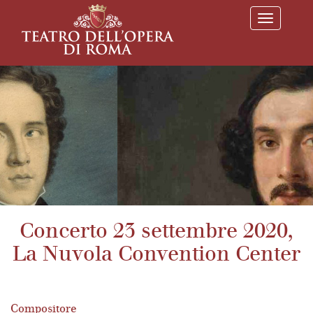
T
o
g
g
l
e
n
a
v
i
g
a
t
i
o
n
Concerto 23 settembre 2020,
La Nuvola Convention Center
Compositore