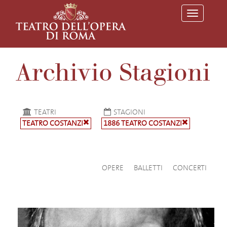
T
o
g
g
l
e
Archivio Stagioni
n
a
v
i
g
a
TEATRI
STAGIONI
t
TEATRO COSTANZI
1886 TEATRO COSTANZI
i
o
n
OPERE
BALLETTI
CONCERTI