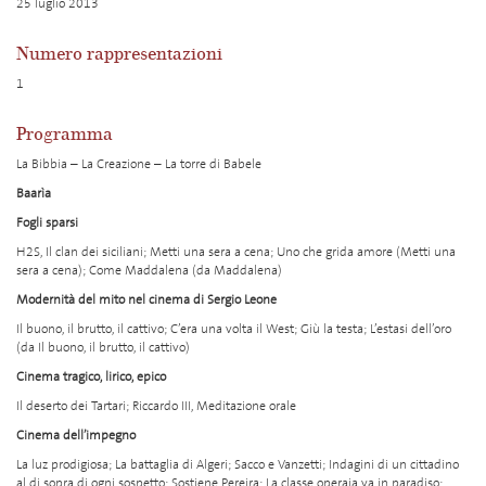
25 luglio 2013
Numero rappresentazioni
1
Programma
La Bibbia – La Creazione – La torre di Babele
Baarìa
Fogli sparsi
H2S, Il clan dei siciliani; Metti una sera a cena; Uno che grida amore (Metti una
sera a cena); Come Maddalena (da Maddalena)
Modernità del mito nel cinema di Sergio Leone
Il buono, il brutto, il cattivo; C’era una volta il West; Giù la testa; L’estasi dell’oro
(da Il buono, il brutto, il cattivo)
Cinema tragico, lirico, epico
Il deserto dei Tartari; Riccardo III, Meditazione orale
Cinema dell’impegno
La luz prodigiosa; La battaglia di Algeri; Sacco e Vanzetti; Indagini di un cittadino
al di sopra di ogni sospetto; Sostiene Pereira; La classe operaia va in paradiso;