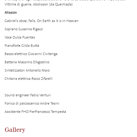
Vittime di guerra; Abolisson (da Queimada)
Mission
Gabriel’s oboe; Falls; On Earth as it is in Heaven
Soprano Susanna Rigacci
Voce Dulce Puentes
Pianoforte Gilda Buttà
Basso elettrico Giovanni Civitenga
Batteria Massimo D’Agostino
Sintetizzatori Antonello Maio
Chitarra elettrica Rocco Zifarelli
Sound engineer Fabio Venturi
Fonico di palcoscenico Andre Tesini
Assistente FHO Pierfrancesco Tempesta
Gallery