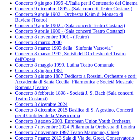
Concerto 9 giugno 1995 -L'Italia per il Centenario del Cinema
Concerto 9 dicembre 1895 - (Sala concerti Teatro Costanzi)
Concerto 9 aprile 1902 - Orchestra Kaim di Monaco di
Baviera (Teatro)
Concerto 9 aprile 1902 - (Sala concerti Teatro Costanzi)
Concerto 9 aprile 1900 - (Sala concerti Teatro Costanzi)
Concerto 8 novembre 1901 - (Teatro)
Concerto 8 marzo 2000
Concerto 8 marzo 1993 della "Sinfonia Varsovia"
Concerto 8 marzo 1992, Solisti dell'Orchestra del Teatro
dell'Opera
Concerto 8 maggio 1999, Latina Teatro Comunale
Concerto 8 giugno 1981
Concerto 8 giugno 1887 Dedicato a Rossini. Orchestre e cori:
Accademia di Santa Cecilia, Filarmonica e Società Musicale
Romana (Teatro)
Concerto 8 febbraio 1898 - Società J. S. Bach (Sala concerti
Teatro Costanzi)
Concerto 8 dicembre 2024
Concerto 8 dicembre 2015 Basilica di S. Agostino, Concerti
per il Giubileo della Misericordia
Concerto 8 agosto 2003, European Union Youth Orchestra
Concerto 7 novembre 2024 Philarmonia Orchestra di Londra
Concerto 7 novembre 1997 Teatro Marrucino, Chieti
Concerto 7 marzo 2013 Sala di Via dei Greci, Conservatorio