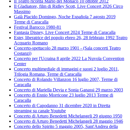
Il Teatro ricorda Mario del Monaco 10 ottobre 2012
Il Gladiatore, film di Ridley Scott, Live Concert 2026 Circo
Massimo
Galà Placido Domingo, Noche Española 7 agosto 2019
Terme di Caracalla
Festival Barocco 1980-81
Fantasia Disney, Live Concert 2024 Terme di Caracalla
Ester, liberatrice del popolo ebreo 26, 28 febbraio 1992 Teatro
Acquario Romano
Concerto-spettacolo 28 marzo 1901 - (Sala concerti Teatro
Costanzi)
Concerto per l'Ucraina 8 aprile 2022 La Nuvola Convention
Center
Concerto multimediale di immagini e suoni 2 luglio 2011,
Trilogia Romana, Terme di Caracalla
Concerto di Rolando Villanzon 16 luglio 2007, Terme di
Caracalla
Concerto di Mariella Devia e Sonia Ganassi 29 marzo 2003
Concerto di Ennio Morricone 23 luglio 2013 Terme di
Caracalla
Concerto di Capodanno 31 dicembre 2020 in Diretta
streaming su canale Youtube
Concerto di Arturo Benedetti Michelangeli 29 giugno 1950
Concerto di Arturo Benedetti Michelangeli 28 maggio 1946
Concerto dello Spirito 5 maggio 2005, Sant'Andrea della