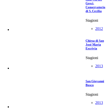
Greci,
Conservatorio
di S. Cecilia
Stagioni
2012
Chiesa di San
José Maria
Escrivia
Stagioni
2013
San Giovanni
Bosco
Stagioni
2013