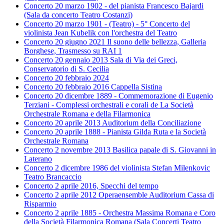
Concerto 20 marzo 1902 - del pianista Francesco Bajardi
(Sala da concerto Teatro Costanzi)
Concerto 20 marzo 1901 - (Teatro) - 5° Concerto del
violinista Jean Kubelik con l'orchestra del Teatro
Concerto 20 giugno 2021 Il suono delle bellezza, Galleria
Borghese, Trasmesso su RAI 1
Concerto 20 gennaio 2013 Sala di Via dei Greci,
Conservatorio di S. Cecilia
Concerto 20 febbraio 2024
Concerto 20 febbraio 2016 Cappella Sistina
Concerto 20 dicembre 1889 - Commemorazione di Eugenio
Terziani - Complessi orchestrali e corali de La Società
Orchestrale Romana e della Filarmonica
Concerto 20 aprile 2013 Auditorium della Conciliazione
Concerto 20 aprile 1888 - Pianista Gilda Ruta e la Società
Orchestrale Romana
Concerto 2 novembre 2013 Basilica papale di S. Giovanni in
Laterano
Concerto 2 dicembre 1986 del violinista Stefan Milenkovic
Teatro Brancaccio
Concerto 2 aprile 2016, Specchi del tempo
Concerto 2 aprile 2012 Operaensemble Auditorium Cassa di
Risparmio
Concerto 2 aprile 1885 - Orchestra Massima Romana e Coro
della Società Filarmonica Romana (Sala Concerti Teatro