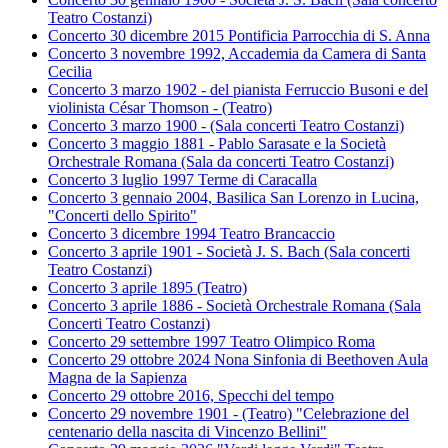
Teatro Costanzi)
Concerto 30 dicembre 2015 Pontificia Parrocchia di S. Anna
Concerto 3 novembre 1992, Accademia da Camera di Santa
Cecilia
Concerto 3 marzo 1902 - del pianista Ferruccio Busoni e del
violinista César Thomson - (Teatro)
Concerto 3 marzo 1900 - (Sala concerti Teatro Costanzi)
Concerto 3 maggio 1881 - Pablo Sarasate e la Società
Orchestrale Romana (Sala da concerti Teatro Costanzi)
Concerto 3 luglio 1997 Terme di Caracalla
Concerto 3 gennaio 2004, Basilica San Lorenzo in Lucina,
"Concerti dello Spirito"
Concerto 3 dicembre 1994 Teatro Brancaccio
Concerto 3 aprile 1901 - Società J. S. Bach (Sala concerti
Teatro Costanzi)
Concerto 3 aprile 1895 (Teatro)
Concerto 3 aprile 1886 - Società Orchestrale Romana (Sala
Concerti Teatro Costanzi)
Concerto 29 settembre 1997 Teatro Olimpico Roma
Concerto 29 ottobre 2024 Nona Sinfonia di Beethoven Aula
Magna de la Sapienza
Concerto 29 ottobre 2016, Specchi del tempo
Concerto 29 novembre 1901 - (Teatro) "Celebrazione del
centenario della nascita di Vincenzo Bellini"