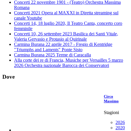
Concerti 22 novembre 1901 - (Teatro) Orchestra Massima
Romana
Concerti 2021 Opera al MAXXI in Diretta streaming sul
canale Youtube
Concerti 14, 18 luglio 2020, Il Teatro Canta, concerto coro
femminile
Concerti 10, 26 settembre 2023 Basilica dei Santi Vitale,
Valeria Gervasio e Protasio al Quirinale
Carmina Burana 22 aprile 2017 - Fregio di Kentridge
"Triumphs and Laments" Ponte Sisto
Carmina Burana 2025 Terme di Caracalla
Alla corte dei re di Francia, Musiche per Versailles 5 marzo
2026 Orchestra nazionale Barocca dei Conservatori
Dove
Circo
Massimo
Stagioni
2026
2020