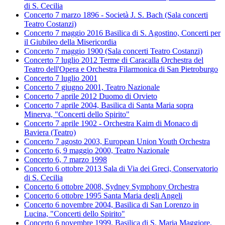
di S. Cecilia
Concerto 7 marzo 1896 - Società J. S. Bach (Sala concerti
Teatro Costanzi)
Concerto 7 maggio 2016 Basilica di S. Agostino, Concerti per
il Giubileo della Misericordia
Concerto 7 maggio 1900 (Sala concerti Teatro Costanzi)
Concerto 7 luglio 2012 Terme di Caracalla Orchestra del
Teatro dell'Opera e Orchestra Filarmonica di San Pietroburgo
Concerto 7 luglio 2001
Concerto 7 giugno 2001, Teatro Nazionale
Concerto 7 aprile 2012 Duomo di Orvieto
Concerto 7 aprile 2004, Basilica di Santa Maria sopra
Minerva, "Concerti dello Spirito"
Concerto 7 aprile 1902 - Orchestra Kaim di Monaco di
Baviera (Teatro)
Concerto 7 agosto 2003, European Union Youth Orchestra
Concerto 6, 9 maggio 2000, Teatro Nazionale
Concerto 6, 7 marzo 1998
Concerto 6 ottobre 2013 Sala di Via dei Greci, Conservatorio
di S. Cecilia
Concerto 6 ottobre 2008, Sydney Symphony Orchestra
Concerto 6 ottobre 1995 Santa Maria degli Angeli
Concerto 6 novembre 2004, Basilica di San Lorenzo in
Lucina, "Concerti dello Spirito"
Concerto 6 novembre 1999, Basilica di S. Maria Maggiore,