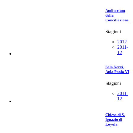
Auditorium
della
Conciliazione
Stagioni
2012
2011-
12
Sala Nervi,
Aula Paolo VI
Stagioni
2011-
12
Chiesa di S.
Ignazio di
Loyola