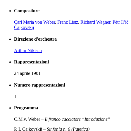
Compositore
Carl Maria von Weber
,
Franz Listz
,
Richard Wagner
,
Pëtr Il’ič
Čajkovskij
Direzione d'orchestra
Arthur Nikisch
Rappresentazioni
24 aprile 1901
Numero rappresentazioni
1
Programma
C.M.v. Weber –
Il franco cacciatore “Introduzione”
P. I. Cajkovskij –
Sinfonia n. 6 (Patetica)