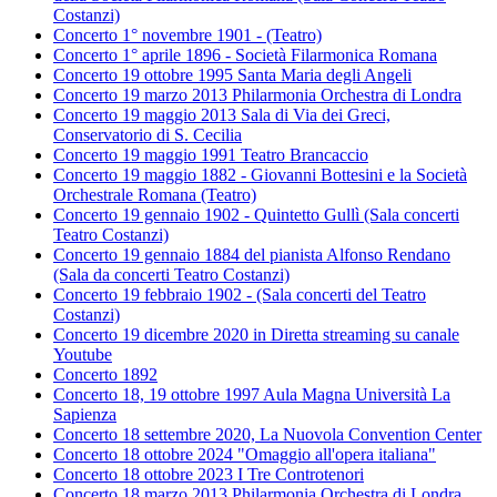
Costanzi)
Concerto 1° novembre 1901 - (Teatro)
Concerto 1° aprile 1896 - Società Filarmonica Romana
Concerto 19 ottobre 1995 Santa Maria degli Angeli
Concerto 19 marzo 2013 Philarmonia Orchestra di Londra
Concerto 19 maggio 2013 Sala di Via dei Greci,
Conservatorio di S. Cecilia
Concerto 19 maggio 1991 Teatro Brancaccio
Concerto 19 maggio 1882 - Giovanni Bottesini e la Società
Orchestrale Romana (Teatro)
Concerto 19 gennaio 1902 - Quintetto Gullì (Sala concerti
Teatro Costanzi)
Concerto 19 gennaio 1884 del pianista Alfonso Rendano
(Sala da concerti Teatro Costanzi)
Concerto 19 febbraio 1902 - (Sala concerti del Teatro
Costanzi)
Concerto 19 dicembre 2020 in Diretta streaming su canale
Youtube
Concerto 1892
Concerto 18, 19 ottobre 1997 Aula Magna Università La
Sapienza
Concerto 18 settembre 2020, La Nuovola Convention Center
Concerto 18 ottobre 2024 "Omaggio all'opera italiana"
Concerto 18 ottobre 2023 I Tre Controtenori
Concerto 18 marzo 2013 Philarmonia Orchestra di Londra