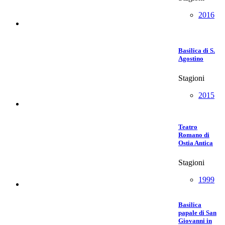
2016
Basilica di S.
Agostino
Stagioni
2015
Teatro
Romano di
Ostia Antica
Stagioni
1999
Basilica
papale di San
Giovanni in