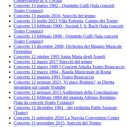
Conservatorio di S. Cecilia
Concerto 13 marzo 1902 - Quintetto Gullì (Sala concerti
Teatro Costanzi)
Concerto 13 maggio 2016, Specchi del tempo
Concerto 13 luglio 2023 Villa Torlonia, Campo dei Tornei
Concerto 13 febbraio 1900 - Società J. S. Bach (Sala concerti
Teatro Costanzi)
Concerto 13 febbraio 1898 - Quintetto Gullì (Sala concerti
Teatro Costanzi)
Concerto 13 dicembre 2000, Orchestra del Maggio Musicale
Fiorentino
Concerto 12 ottobre 1995 Santa Maria degli Angeli
Concerto 12 marzo 2017 Specchi del tempo
Concerto 12 marzo 1989 I Concerti Alitalia Teatro Brancaccio
Concerto 12 marzo 1894 - Banda Municipale di Roma
Concerto 12 maggio 1991 Teatro Brancaccio
Concerto 12 gennaio 2021, Vi piace Brahms?, in Diretta
streaming sul canale Youtube
Concerto 12 gennaio 2013 Auditorium della Conciliazione
Concerto 12 febbraio 1884 del pianista Alfonso Rendano
(Sala da concerti Teatro Costanzi)
Concerto 12 dicembre 1901 - del violinista Pablo Sarasate
(Teatro)
Concerto 11 settembre 2020 La Nuvola Convention Center
Concerto 11 novembre 2015, Specchi del Tempo