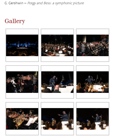
G. Gershwin –
Porgy and Bess: a symphonic picture
Gallery