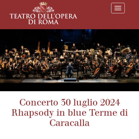
T
o
g
g
l
e
n
a
v
i
g
a
t
i
o
n
Concerto 30 luglio 2024
Rhapsody in blue Terme di
Caracalla