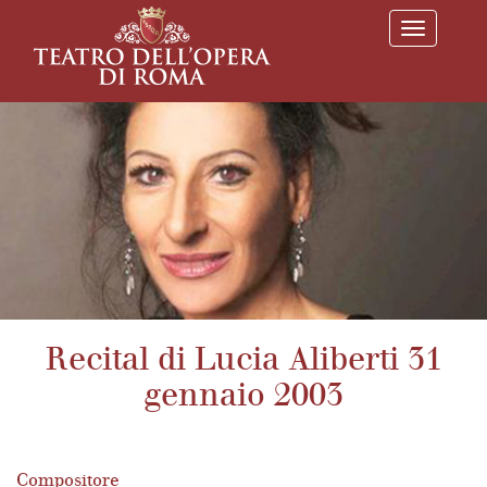
T
o
g
g
l
e
n
a
v
i
g
a
t
i
o
n
Recital di Lucia Aliberti 31
gennaio 2003
Compositore