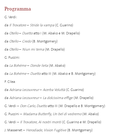
Programma
G. Verdi:
da
Il Trovatore
–
Stride la vampa
(C. Guarino)
da
Otello
–
Duetto
atto I (M. Abako e M. Drapello)
da
Otello
–
Credo
(B. Montgomery)
da
Otello
–
Niun mi tema
(M. Drapello)
G. Puccini:
da
La Bohéme
–
Donde lieta
(M. Abako)
da
La Bohéme
–
Duetto
atto III (M. Abako e B. Montgomery)
F. Cilea:
da
Adriana Lecouvreur
–
Acerba Voluttà
(C. Guarino)
da
Adriana Lecouvreur
–
La dolcissima effige
(M. Drapello)
G. Verdi –
Don Carlo
,
Duetto
atto III (M. Drapello e B. Montgomery)
G. Puccini –
Madama Butterfly
,
Un bel dì vedremo
(M. Abako)
G. Verdi –
Il Trovatore
,
Ai nostri monti
(C. Guarino e M. Drapello)
J. Massenet –
Herodiade
,
Vision Fugitive
(B. Montgomery)