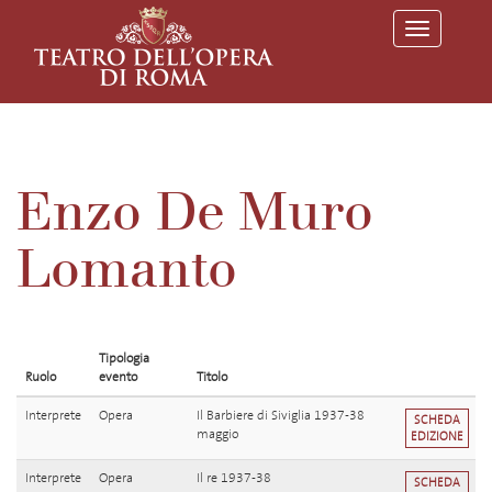
T
o
g
g
l
e
n
a
v
Enzo De Muro
i
g
a
Lomanto
t
i
o
n
Tipologia
Ruolo
evento
Titolo
Interprete
Opera
Il Barbiere di Siviglia 1937-38
SCHEDA
maggio
EDIZIONE
Interprete
Opera
Il re 1937-38
SCHEDA