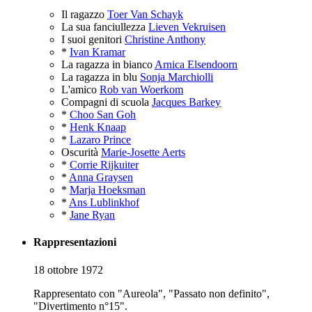
Il ragazzo
Toer Van Schayk
La sua fanciullezza
Lieven Vekruisen
I suoi genitori
Christine Anthony
*
Ivan Kramar
La ragazza in bianco
Arnica Elsendoorn
La ragazza in blu
Sonja Marchiolli
L'amico
Rob van Woerkom
Compagni di scuola
Jacques Barkey
*
Choo San Goh
*
Henk Knaap
*
Lazaro Prince
Oscurità
Marie-Josette Aerts
*
Corrie Rijkuiter
*
Anna Graysen
*
Marja Hoeksman
*
Ans Lublinkhof
*
Jane Ryan
Rappresentazioni
18 ottobre 1972
Rappresentato con "Aureola", "Passato non definito",
"Divertimento n°15".