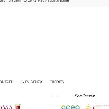
ato non definito 1972, Het National Ballet
ONTATTI
IN EVIDENZA
CREDITS
Soci Privati