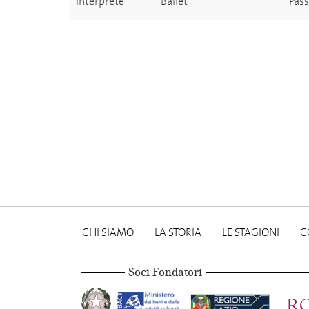
Interprete
Ballet
Pass
CHI SIAMO
LA STORIA
LE STAGIONI
C
Soci Fondatori