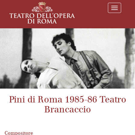
T
o
g
g
l
e
n
a
v
i
g
a
t
i
o
n
Pini di Roma 1985-86 Teatro
Brancaccio
Compositore