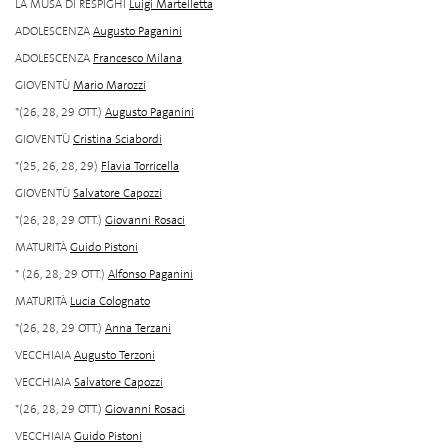
LA MUSA DI RESPIGHI
Luigi Martelletta
ADOLESCENZA
Augusto Paganini
ADOLESCENZA
Francesco Milana
GIOVENTÙ
Mario Marozzi
*(26, 28, 29 OTT.)
Augusto Paganini
GIOVENTÙ
Cristina Sciabordi
*(25, 26, 28, 29)
Flavia Torricella
GIOVENTÙ
Salvatore Capozzi
*(26, 28, 29 OTT.)
Giovanni Rosaci
MATURITÀ
Guido Pistoni
* (26, 28, 29 OTT.)
Alfonso Paganini
MATURITÀ
Lucia Colognato
*(26, 28, 29 OTT.)
Anna Terzani
VECCHIAIA
Augusto Terzoni
VECCHIAIA
Salvatore Capozzi
*(26, 28, 29 OTT.)
Giovanni Rosaci
VECCHIAIA
Guido Pistoni