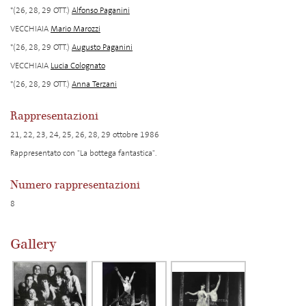
*(26, 28, 29 OTT.)
Alfonso Paganini
VECCHIAIA
Mario Marozzi
*(26, 28, 29 OTT.)
Augusto Paganini
VECCHIAIA
Lucia Colognato
*(26, 28, 29 OTT.)
Anna Terzani
Rappresentazioni
21, 22, 23, 24, 25, 26, 28, 29 ottobre 1986
Rappresentato con "La bottega fantastica".
Numero rappresentazioni
8
Gallery