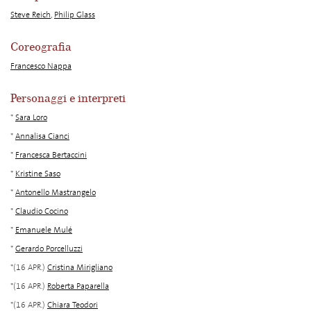
Steve Reich
,
Philip Glass
Coreografia
Francesco Nappa
Personaggi e interpreti
*
Sara Loro
*
Annalisa Cianci
*
Francesca Bertaccini
*
Kristine Saso
*
Antonello Mastrangelo
*
Claudio Cocino
*
Emanuele Mulé
*
Gerardo Porcelluzzi
*(16 APR.)
Cristina Mirigliano
*(16 APR.)
Roberta Paparella
*(16 APR.)
Chiara Teodori