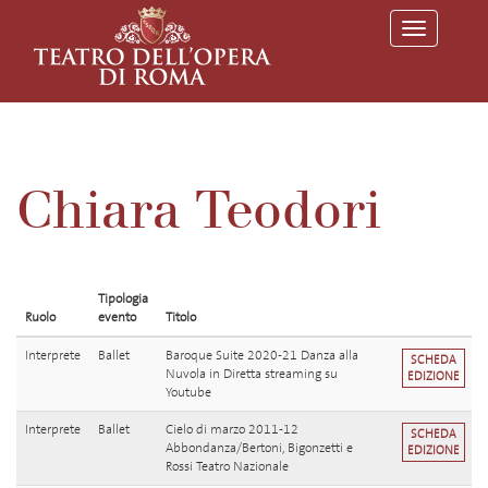
T
o
g
g
l
e
n
a
v
Chiara Teodori
i
g
a
t
i
o
Tipologia
n
Ruolo
evento
Titolo
Interprete
Ballet
Baroque Suite 2020-21 Danza alla
SCHEDA
Nuvola in Diretta streaming su
EDIZIONE
Youtube
Interprete
Ballet
Cielo di marzo 2011-12
SCHEDA
Abbondanza/Bertoni, Bigonzetti e
EDIZIONE
Rossi Teatro Nazionale