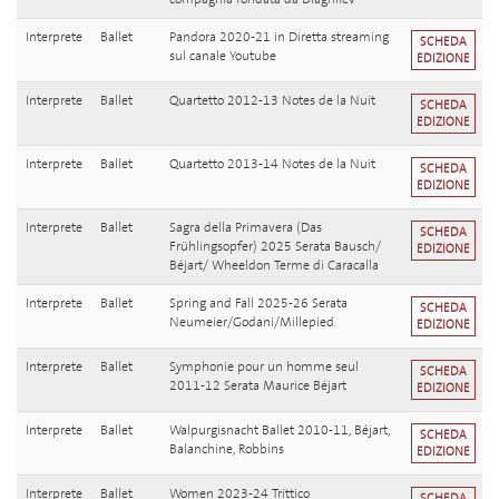
Interprete
Ballet
Pandora 2020-21 in Diretta streaming
SCHEDA
sul canale Youtube
EDIZIONE
Interprete
Ballet
Quartetto 2012-13 Notes de la Nuit
SCHEDA
EDIZIONE
Interprete
Ballet
Quartetto 2013-14 Notes de la Nuit
SCHEDA
EDIZIONE
Interprete
Ballet
Sagra della Primavera (Das
SCHEDA
Frühlingsopfer) 2025 Serata Bausch/
EDIZIONE
Béjart/ Wheeldon Terme di Caracalla
Interprete
Ballet
Spring and Fall 2025-26 Serata
SCHEDA
Neumeier/Godani/Millepied
EDIZIONE
Interprete
Ballet
Symphonie pour un homme seul
SCHEDA
2011-12 Serata Maurice Béjart
EDIZIONE
Interprete
Ballet
Walpurgisnacht Ballet 2010-11, Béjart,
SCHEDA
Balanchine, Robbins
EDIZIONE
Interprete
Ballet
Women 2023-24 Trittico
SCHEDA