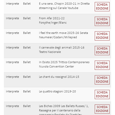
Interprete
Ballet
E una sera...Chopin 2020-21 in Diretta
SCHEDA
streaming sul Canale Youtube
EDIZIONE
Interprete
Ballet
From Afar 2021-22
SCHEDA
Forsythe/Inger/Blanc
EDIZIONE
Interprete
Ballet
I feel the earth move 2025-26 Serata
SCHEDA
Neumeier/Godani/Millepied
EDIZIONE
Interprete
Ballet
Il carnevale degli animali 2015-16
SCHEDA
Teatro Nazionale
EDIZIONE
Interprete
Ballet
In Esisto 2025 Trittico Contemporaneo
SCHEDA
Nuvola Convention Center
EDIZIONE
Interprete
Ballet
Le chant du rossignol 2014-15
SCHEDA
EDIZIONE
Interprete
Ballet
Le quattro stagioni 2019-20
SCHEDA
EDIZIONE
Interprete
Ballet
Les Biches 2009 Les Ballets Russes/ 1,
SCHEDA
Rassegna per il centenario della
EDIZIONE
compagnia fondata da Diaghilev