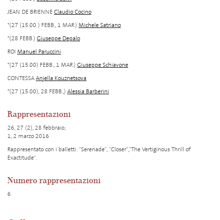
JEAN DE BRIENNE
Claudio Cocino
*(27 (15.00 ) FEBB., 1 MAR.)
Michele Satriano
*(28 FEBB.)
Giuseppe Depalo
ROI
Manuel Paruccini
*(27 (15.00) FEBB., 1 MAR.)
Giuseppe Schiavone
CONTESSA
Anjella Kouznetsova
*(27 (15.00), 28 FEBB.,)
Alessia Barberini
Rappresentazioni
26, 27 (2), 28 febbraio;
1, 2 marzo 2016
Rappresentato con i balletti: "Serenade", "Closer","The Vertiginous Thrill of
Exactitude".
Numero rappresentazioni
6