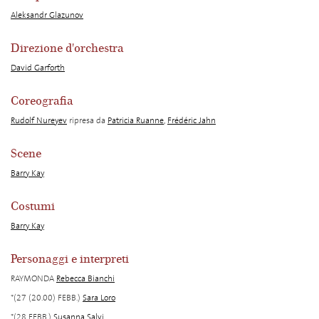
Aleksandr Glazunov
Direzione d'orchestra
David Garforth
Coreografia
Rudolf Nureyev
ripresa da
Patricia Ruanne
,
Frédéric Jahn
Scene
Barry Kay
Costumi
Barry Kay
Personaggi e interpreti
RAYMONDA
Rebecca Bianchi
*(27 (20.00) FEBB.)
Sara Loro
*(28 FEBB.)
Susanna Salvi