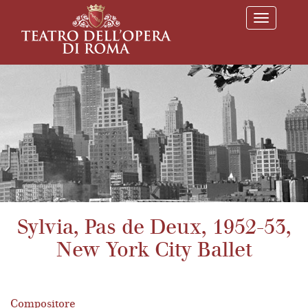
T
o
g
g
l
e
n
a
v
i
g
a
t
i
o
n
Sylvia, Pas de Deux, 1952-53,
New York City Ballet
Compositore