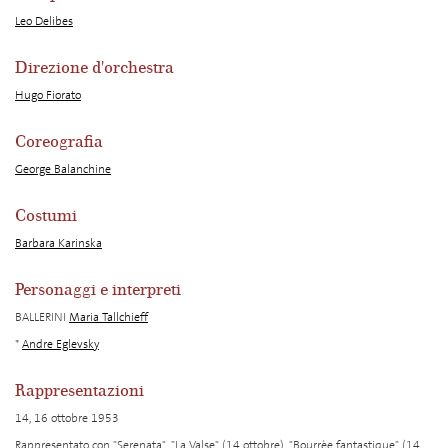
Leo Delibes
Direzione d'orchestra
Hugo Fiorato
Coreografia
George Balanchine
Costumi
Barbara Karinska
Personaggi e interpreti
BALLERINI
Maria Tallchieff
*
Andre Eglevsky
Rappresentazioni
14, 16 ottobre 1953
Rappresentato con "Serenata", "La Valse" (14 ottobre), "Bourrèe fantastique" (14