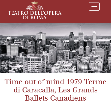
T
o
g
g
l
e
n
a
v
i
g
a
t
i
o
n
Time out of mind 1979 Terme
di Caracalla, Les Grands
Ballets Canadiens