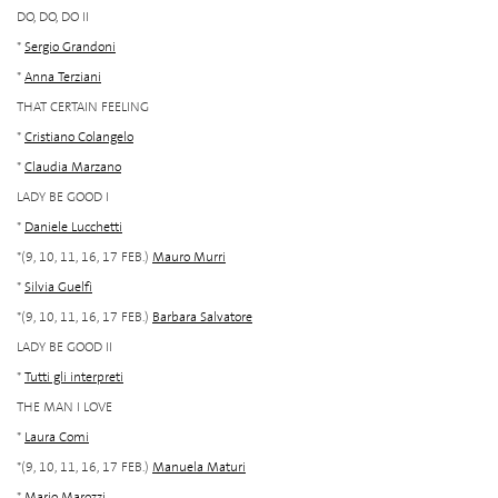
DO, DO, DO II
*
Sergio Grandoni
*
Anna Terziani
THAT CERTAIN FEELING
*
Cristiano Colangelo
*
Claudia Marzano
LADY BE GOOD I
*
Daniele Lucchetti
*(9, 10, 11, 16, 17 FEB.)
Mauro Murri
*
Silvia Guelfi
*(9, 10, 11, 16, 17 FEB.)
Barbara Salvatore
LADY BE GOOD II
*
Tutti gli interpreti
THE MAN I LOVE
*
Laura Comi
*(9, 10, 11, 16, 17 FEB.)
Manuela Maturi
*
Mario Marozzi