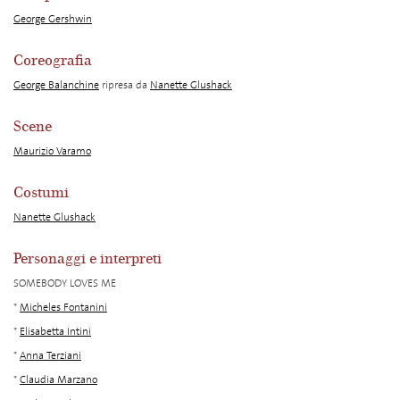
George Gershwin
Coreografia
George Balanchine
ripresa da
Nanette Glushack
Scene
Maurizio Varamo
Costumi
Nanette Glushack
Personaggi e interpreti
SOMEBODY LOVES ME
*
Micheles Fontanini
*
Elisabetta Intini
*
Anna Terziani
*
Claudia Marzano