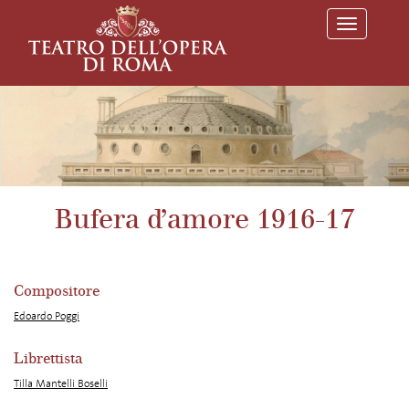
T
o
g
g
l
e
n
a
v
i
g
a
Bufera d’amore 1916-17
t
i
o
n
Compositore
Edoardo Poggi
Librettista
Tilla Mantelli Boselli