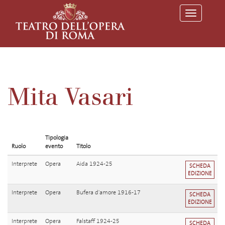
T
o
g
g
l
e
n
a
v
Mita Vasari
i
g
a
t
i
o
Tipologia
n
Ruolo
evento
Titolo
Interprete
Opera
Aida 1924-25
SCHEDA
EDIZIONE
Interprete
Opera
Bufera d'amore 1916-17
SCHEDA
EDIZIONE
Interprete
Opera
Falstaff 1924-25
SCHEDA