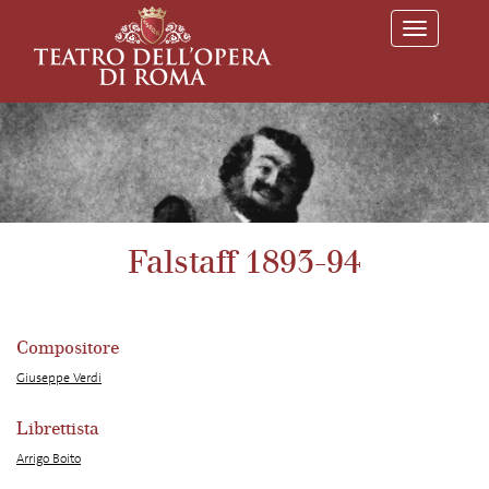
T
o
g
g
l
e
n
a
v
i
g
a
Falstaff 1893-94
t
i
o
n
Compositore
Giuseppe Verdi
Librettista
Arrigo Boito