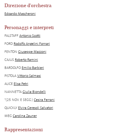
Direzione d'orchestra
Edoardo Mascheroni
Personaggi e interpreti
FALSTAFF
Antonio Scotti
FORD
Rodolfo Angelini Fornari
FENTON
Giuseppe Mazzoni
CAJUS
Roberto Ramini
BARDOLFO
Emilio Barbieri
PISTOLA
Vittorio Salmasi
ALICE
Elisa Petri
NANNETTA
Giulia Biondelli
*(25 NOV. E SEGG.)
Cesira Ferrani
QUICKLY
Elvira Ceresoli Salvatori
MEG
Carolina Zauner
Rappresentazioni