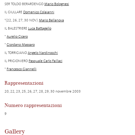
SER TOLDO BERARDENGO
Mario Bolognesi
IL GIULLARE
Domenico Colaianni
*(22, 26, 27, 30 NOV.)
Mario Bellanova
IL BALESTRIERE
Luca Battagello
*
Aurelio Cicero
*
Giordano Massaro
IL TORRIGIANO
Angelo Nardinocchi
IL PRIGIONIERO
Pasquale Carlo Faillaci
*
Francesco Giannelli
Rappresentazioni
20, 22, 23, 25, 26, 27, 28, 29, 30 novembre 2003
Numero rappresentazioni
9
Gallery