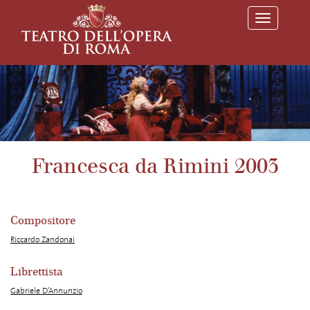
T
o
g
g
l
e
n
a
v
i
g
a
Francesca da Rimini 2003
t
i
o
n
Compositore
Riccardo Zandonai
Librettista
Gabriele D’Annunzio