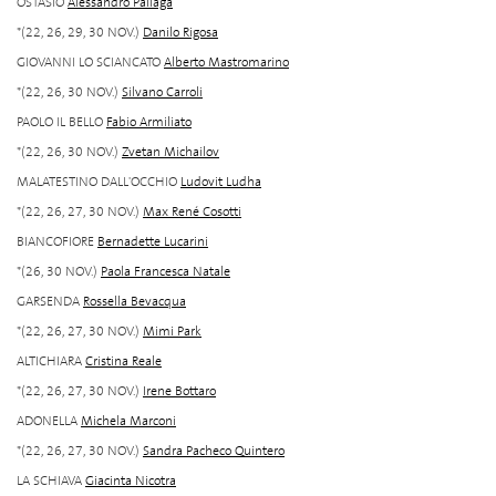
OSTASIO
Alessandro Paliaga
*(22, 26, 29, 30 NOV.)
Danilo Rigosa
GIOVANNI LO SCIANCATO
Alberto Mastromarino
*(22, 26, 30 NOV.)
Silvano Carroli
PAOLO IL BELLO
Fabio Armiliato
*(22, 26, 30 NOV.)
Zvetan Michailov
MALATESTINO DALL'OCCHIO
Ludovit Ludha
*(22, 26, 27, 30 NOV.)
Max René Cosotti
BIANCOFIORE
Bernadette Lucarini
*(26, 30 NOV.)
Paola Francesca Natale
GARSENDA
Rossella Bevacqua
*(22, 26, 27, 30 NOV.)
Mimi Park
ALTICHIARA
Cristina Reale
*(22, 26, 27, 30 NOV.)
Irene Bottaro
ADONELLA
Michela Marconi
*(22, 26, 27, 30 NOV.)
Sandra Pacheco Quintero
LA SCHIAVA
Giacinta Nicotra