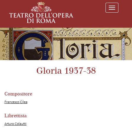
T
o
g
g
l
e
n
a
v
i
g
a
Gloria 1937-38
t
i
o
n
Compositore
Francesco Cilea
Librettista
Arturo Colautti