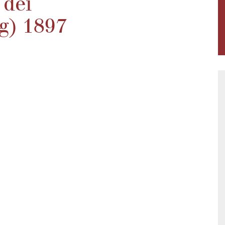
 dei
g) 1897